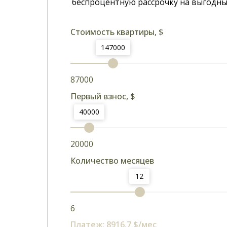
беспроцентную рассрочку на выгодны
Стоимость квартиры, $
147000
87000
Первый взнос, $
40000
20000
Количество месяцев
12
6
Платеж:
8916.7
$/мес