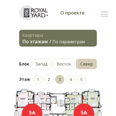
О проекте
БЛОК СЕВЕР
ПЛАНИРОВКА 3 ЭТАЖА
Квартиры
По этажам
/
По параметрам
Блок
Запад
Восток
Север
Этаж
1
2
3
4
5
5А
5А